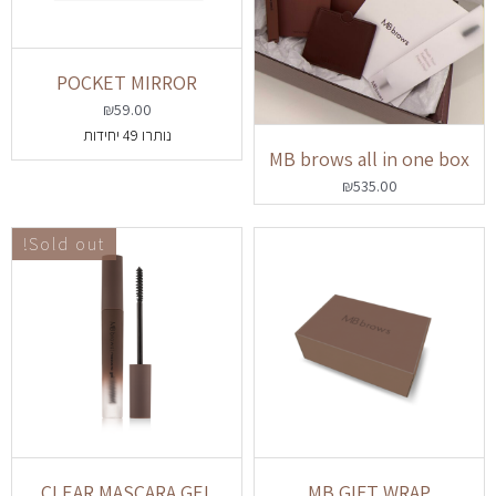
POCKET MIRROR
₪
59.00
נותרו 49 יחידות
MB brows all in one box
₪
535.00
Sold out!
CLEAR MASCARA GEL
MB GIFT WRAP